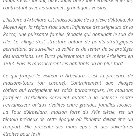
maquis environnant, ou évoquer une zone herbeuse et fertile,
contrastant avec les sommets granitiques voisins.
L'histoire d'Arbellara est indissociable de la piève d'Attallà. Au
Moyen Âge, la région était sous l'influence des seigneurs de la
Rocca, une puissante famille féodale qui dominait le sud de
l'île. Le village s'est structuré autour de points stratégiques
permettant de surveiller la vallée et de tenter de se protéger
des incursions. Les Turcs pillèrent tout de même Arbellara en
1583. Puis ils massacrèrent les habitants un an plus tard.
Ce qui frappe le visiteur à Arbellara, c'est la présence de
maisons-tours (ou casone). Contrairement aux villages
côtiers qui craignaient les raids barbaresques, les maisons
fortifiées d'Arbellara servaient autant à la défense contre
l'envahisseur qu'aux rivalités entre grandes familles locales.
La Tour d'Arbellara, maison forte du XVIe siècle, est un
témoin précieux de cette époque où l'habitat devait être un
rempart. Elle présente des murs épais et des ouvertures
étroites pour le tir.