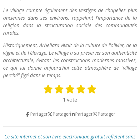
Le village compte également des vestiges de chapelles plus
anciennes dans ses environs, rappelant l'importance de la
religion dans la structuration sociale des communautés
rurales.
Historiquement, Arbellara vivait de la culture de l'olivier, de la
vigne et de l'élevage. Le village a su préserver son authenticité
architecturale, évitant les constructions modernes massives,
ce qui lui donne aujourd'hui cette atmosphère de "village
perché" figé dans le temps.
1
2
3
4
5
E
É
n
v
é
é
é
é
é
1 vote
v
a
t
t
t
t
t
o
l
Partager
Partager
Partager
Partager
y
o
o
o
o
o
u
e
a
i
i
i
i
i
r
t
l
l
l
l
l
l
Ce site internet et son livre électronique gratuit reflètent
sans