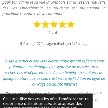
pour son calme et sa vue imprenable sur la réserve naturelle
des îles Finocchiarola. Le tourisme est maintenant la
principale ressource de la commune.
1
2
3
4
5
E
É
n
v
é
é
é
é
é
1 vote
v
a
t
t
t
t
t
o
l
Partager
Partager
Partager
Partager
y
o
o
o
o
o
u
e
a
i
i
i
i
i
r
t
l
l
l
l
l
l
Ce site internet et son livre électronique gratuit reflètent
sans
i
'
prétention académique
une synthèse de mes lectures,
e
e
e
e
e
o
é
recherches et déplacements
.
Aucun bénéfice pécuniaire, de
n
s
s
s
s
v
quelque nature que ce soit, n'est retiré de l’édition en ligne de
:
a
l'ouvrage ou du site internet.
l
5
u
é
Toute reproduction,
même partielle et quel qu’en soit le
a
t
Ce site utilise des cookies afin d’améliorer votre
support,
est interdite
sans autorisation préalable de
t
expérience utilisateur et vous proposer des
o
l’auteur.
i