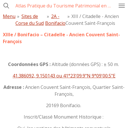
Atlas Pratique du Tourisme Patrimonial en Corse
Passer
au
Menu
»
Sites de
»
2A -
»
XIII / Citadelle - Ancien
contenu
Corse du Sud
Bonifacio
Couvent Saint-François
principal
XIIIe /
Bonifacio – Citadelle - Ancien Couvent Saint-
François
Coordonnées GPS :
Altitude (données GPS) : ± 50 m.
41.386092, 9.150143 ou 41°23'09.9"N 9°09'00.5"E
Adresse :
Ancien Couvent Saint-François, Quartier Saint-
François,
20169 Bonifacio.
Inscrit/Classé Monument Historique :