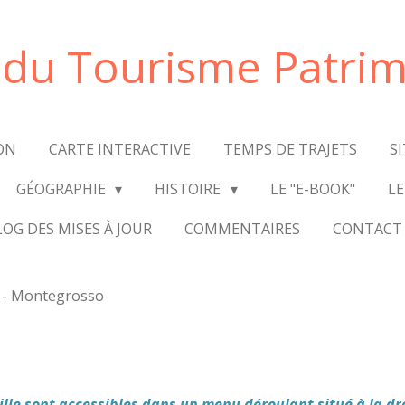
e du Tourisme Patrim
ON
CARTE INTERACTIVE
TEMPS DE TRAJETS
S
GÉOGRAPHIE
HISTOIRE
LE "E-BOOK"
LE
LOG DES MISES À JOUR
COMMENTAIRES
CONTACT
 - Montegrosso
ville sont accessibles dans un menu déroulant situé à la dr