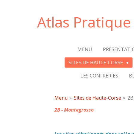
Passer
au
Atlas Pratiqu
contenu
principal
MENU
PRÉSENTATI
SITES DE HAUTE-CORSE
LES CONFRÉRIES
B
Menu
»
Sites de Haute-Corse
»
2B
2B - Montegrosso
Les sites sélectionnés dans cette 