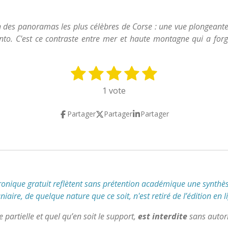
 des panoramas les plus célèbres de Corse : une vue plongeante s
. C'est ce contraste entre mer et haute montagne qui a forgé l
1
2
3
4
5
E
n
é
é
é
é
é
1 vote
v
t
t
t
t
t
o
Partager
Partager
Partager
y
o
o
o
o
o
e
i
i
i
i
i
r
l
l
l
l
l
l
'
e
e
e
e
e
é
s
s
s
s
v
tronique gratuit reflètent
sans prétention académique
une synthès
a
aire, de quelque nature que ce soit, n'est retiré de l’édition en l
l
u
partielle et quel qu’en soit le support,
est interdite
sans autori
a