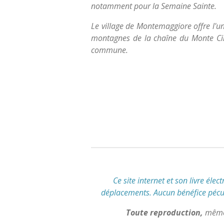
notamment pour la Semaine Sainte.
Le village de Montemaggiore offre l'un
montagnes de la chaîne du Monte Cinto
commune.
É
v
a
l
u
a
t
i
o
n
Ce site internet et son livre élec
:
déplacements
.
Aucun bénéfice pécuni
5
Toute reproduction,
même 
é