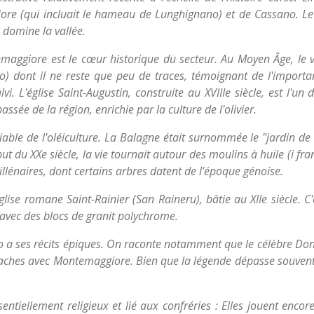
 (qui incluait le hameau de Lunghignano) et de Cassano. Le
domine la vallée.
aggiore est le cœur historique du secteur. Au Moyen Âge, le vil
o) dont il ne reste que peu de traces, témoignant de l'importanc
i. L'église Saint-Augustin, construite au XVIIIe siècle, est l'un
sée de la région, enrichie par la culture de l'olivier.
able de l'oléiculture. La Balagne était surnommée le "jardin de l
ut du XXe siècle, la vie tournait autour des moulins à huile (i fr
lénaires, dont certains arbres datent de l'époque génoise.
ise romane Saint-Rainier (San Raineru), bâtie au XIIe siècle. C'
 avec des blocs de granit polychrome.
 a ses récits épiques. On raconte notamment que le célèbre Don 
attaches avec Montemaggiore. Bien que la légende dépasse souvent l
ntiellement religieux et lié aux confréries : Elles jouent encor